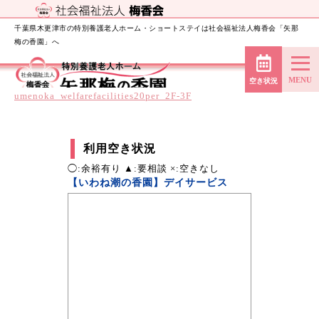
千葉県木更津市の特別養護老人ホーム・ショートステイは社会福祉法人梅香会「矢那
梅の香園」へ
空き状況
umenoka_welfarefacilities20per_2F-3F
利用空き状況
◯:余裕有り ▲:要相談 ×:空きなし
【いわね潮の香園】デイサービス