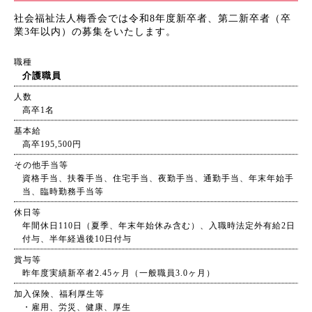
社会福祉法人梅香会では令和8年度新卒者、第二新卒者（卒
業3年以内）の募集をいたします。
職種
介護職員
人数
高卒1名
基本給
高卒195,500円
その他手当等
資格手当、扶養手当、住宅手当、夜勤手当、通勤手当、年末年始手
当、臨時勤務手当等
休日等
年間休日110日（夏季、年末年始休み含む）、入職時法定外有給2日
付与、半年経過後10日付与
賞与等
昨年度実績新卒者2.45ヶ月（一般職員3.0ヶ月）
加入保険、福利厚生等
・雇用、労災、健康、厚生