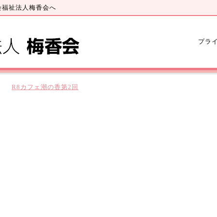
会福祉法人梅香会へ
プラ
R8カフェ潮の香第2回