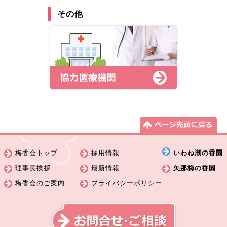
その他
梅香会トップ
採用情報
いわね潮の香園
理事長挨拶
最新情報
矢那梅の香園
梅香会のご案内
プライバシーポリシー