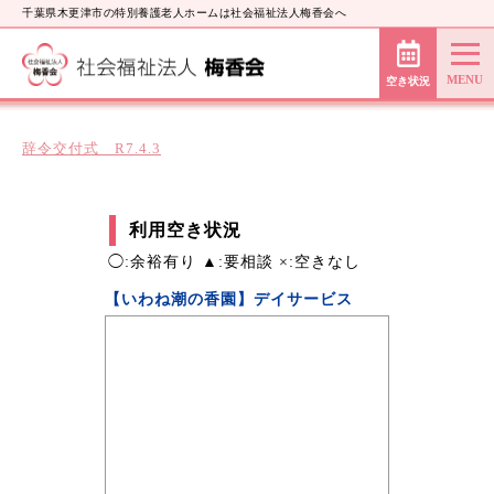
千葉県木更津市の特別養護老人ホームは社会福祉法人梅香会へ
空き状況
辞令交付式 R7.4.3
利用空き状況
◯:余裕有り ▲:要相談 ×:空きなし
【いわね潮の香園】デイサービス