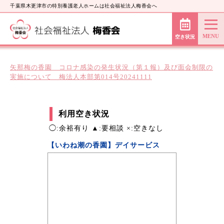
千葉県木更津市の特別養護老人ホームは社会福祉法人梅香会へ
空き状況
矢那梅の香園 コロナ感染の発生状況（第１報）及び面会制限の
実施について 梅法人本部第014号20241111
利用空き状況
◯:余裕有り ▲:要相談 ×:空きなし
【いわね潮の香園】デイサービス