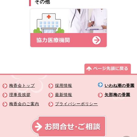
その他
梅香会トップ
採用情報
いわね潮の香園
理事長挨拶
最新情報
矢那梅の香園
梅香会のご案内
プライバシーポリシー