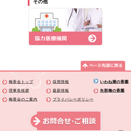
その他
梅香会トップ
採用情報
いわね潮の香園
理事長挨拶
最新情報
矢那梅の香園
梅香会のご案内
プライバシーポリシー