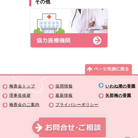
その他
梅香会トップ
採用情報
いわね潮の香園
理事長挨拶
最新情報
矢那梅の香園
梅香会のご案内
プライバシーポリシー