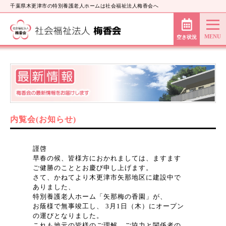
千葉県木更津市の特別養護老人ホームは社会福祉法人梅香会へ
空き状況
内覧会(お知らせ)
謹啓
早春の候、皆様方におかれましては、ますます
ご健勝のこととお慶び申し上げます。
さて、かねてより木更津市矢那地区に建設中で
ありました、
特別養護老人ホーム「矢那梅の香園」が、
お蔭様で無事竣工し、 3月1日（木）にオープン
の運びとなりました。
これも地元の皆様のご理解、ご協力と関係者の