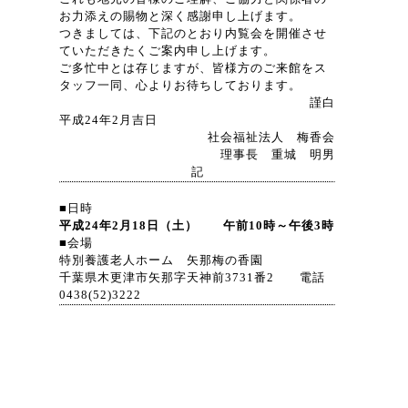
お力添えの賜物と深く感謝申し上げます。
つきましては、下記のとおり内覧会を開催させ
ていただきたくご案内申し上げます。
ご多忙中とは存じますが、皆様方のご来館をス
タッフ一同、心よりお待ちしております。
謹白
平成24年2月吉日
社会福祉法人 梅香会
理事長 重城 明男
記
■日時
平成24年2月18日（土） 午前10時～午後3時
■会場
特別養護老人ホーム 矢那梅の香園
千葉県木更津市矢那字天神前3731番2 電話
0438(52)3222