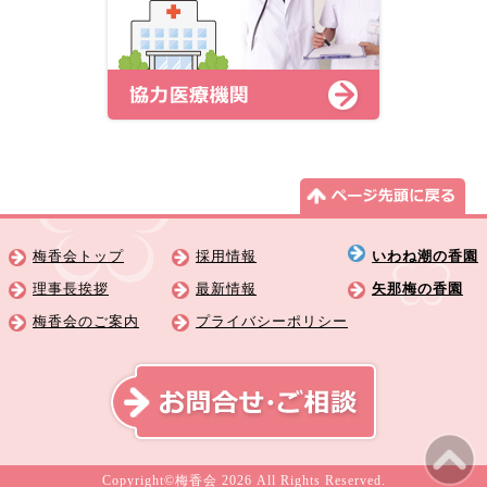
梅香会トップ
採用情報
いわね潮の香園
理事長挨拶
最新情報
矢那梅の香園
梅香会のご案内
プライバシーポリシー
Copyright©梅香会 2026 All Rights Reserved.