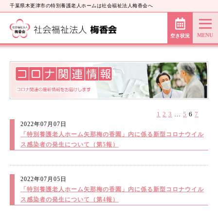
千葉県木更津市の特別養護老人ホームは社会福祉法人梅香会へ
空き状況
1
2
3
…
5
6
7
2022年07月07日
「特別養護老人ホーム矢那梅の香園」内に係る新型コロナウイル
ス感染者の発生について（第5報）
2022年07月05日
「特別養護老人ホーム矢那梅の香園」内に係る新型コロナウイル
ス感染者の発生について（第4報）